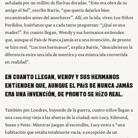
señalada por un millón de flechas doradas. “Esto era obra de su
amigo el Sol”, escribe Barrie, “que quería dejarlos bien
encaminados antes del anochecer”. Allí, en la isla, viven Los Niños
Perdidos, huérfanos que a cada tanto preguntan: “¿Qué es una
madre?”. En cuanto llegan, Wendy y sus hermanos entienden
que, aunque el País de Nunca Jamás era una invención, de pronto
se hizo real. “Los tres hermanos”, explica Barrie, “descubrieron la
diferencia entre una isla de mentira y esa misma isla convertida
en realidad”.
EN CUANTO LLEGAN, WENDY Y SUS HERMANOS
ENTIENDEN QUE, AUNQUE EL PAÍS DE NUNCA JAMÁS
ERA UNA INVENCIÓN, DE PRONTO SE HIZO REAL.
También por Londres, huyendo de la guerra, cuatro niños llegan a
una casa muy vieja a las afueras de la ciudad; son Lucy, Edmund,
Susan y Peter. Mientras juegan al escondite, Lucy entra a “una
habitación que estaba totalmente vacía, a excepción de un