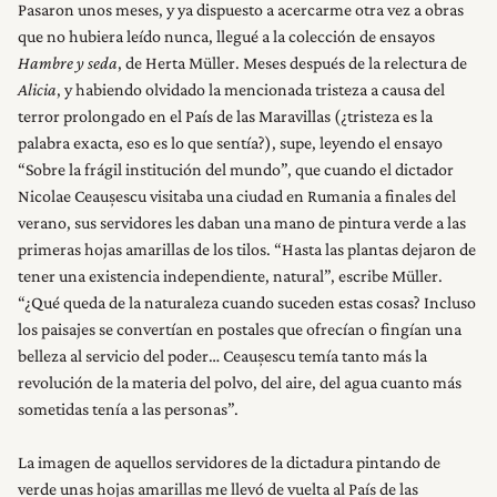
Pasaron unos meses, y ya dispuesto a acercarme otra vez a obras
que no hubiera leído nunca, llegué a la colección de ensayos
Hambre y seda
, de Herta Müller. Meses después de la relectura de
Alicia
, y habiendo olvidado la mencionada tristeza a causa del
terror prolongado en el País de las Maravillas (¿tristeza es la
palabra exacta, eso es lo que sentía?), supe, leyendo el ensayo
“Sobre la frágil institución del mundo”, que cuando el dictador
Nicolae Ceaușescu visitaba una ciudad en Rumania a finales del
verano, sus servidores les daban una mano de pintura verde a las
primeras hojas amarillas de los tilos. “Hasta las plantas dejaron de
tener una existencia independiente, natural”, escribe Müller.
“¿Qué queda de la naturaleza cuando suceden estas cosas? Incluso
los paisajes se convertían en postales que ofrecían o fingían una
belleza al servicio del poder… Ceaușescu temía tanto más la
revolución de la materia del polvo, del aire, del agua cuanto más
sometidas tenía a las personas”.
La imagen de aquellos servidores de la dictadura pintando de
verde unas hojas amarillas me llevó de vuelta al País de las