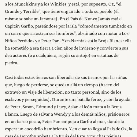
a los Munchkins y a los Winkies, y está, por supuesto, Oz, “el
Grande y Terrible”, que tiene engañado a todo su pueblo (él
mismo se sabe un farsante). En el País de Nunca Jamás está el
Capitán Garfio, paseándose por la isla “cómodamente tumbado en
un carro que arrastran sus hombres”, obstinado con matar a Los
Niños Perdidos y a Peter Pan. Y en Narnia está la Bruja Blanca: ella
ha sometido a esa tierra a cien años de invierno y convierte a sus
detractores (o a cualquiera, según su antojo) en estatuas de
piedra.
Casi todas estas tierras son liberadas de sus tiranos por las niñas
que, luego de perderse, se quedan allá un tiempo (hacen del
extravío un viaje de liberación, no tanto personal, sino de los
esclavos y perseguidos). Durante una batalla feroz, y con la ayuda
de Peter, Susan, Edmund y Lucy, Aslan el león mata a la Bruja
Blanca. Luego de salvar a Wendy y a los demás niños, prisioneros
en un barco pirata, Peter Pan empuja a Garfio al mar, donde lo
espera un cocodrilo hambriento. Y en cuanto llega al País de Oz, la
casa de Dorothy aplasta a la Bruja del Este, y muchas páginas