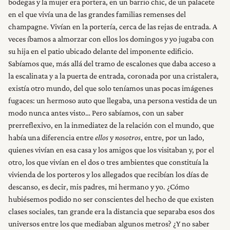
bodegas y la mujer era portera, en un barrio chic, de un palacete
en el que vivía una de las grandes familias remenses del
champagne. Vivían en la portería, cerca de las rejas de entrada. A
veces íbamos a almorzar con ellos los domingos y yo jugaba con
su hija en el patio ubicado delante del imponente edificio.
Sabíamos que, más allá del tramo de escalones que daba acceso a
la escalinata y a la puerta de entrada, coronada por una cristalera,
existía otro mundo, del que solo teníamos unas pocas imágenes
fugaces: un hermoso auto que llegaba, una persona vestida de un
modo nunca antes visto… Pero sabíamos, con un saber
prerreflexivo, en la inmediatez de la relación con el mundo, que
había una diferencia entre
ellos
y
nosotros
, entre, por un lado,
quienes vivían en esa casa y los amigos que los visitaban y, por el
otro, los que vivían en el dos o tres ambientes que constituía la
vivienda de los porteros y los allegados que recibían los días de
descanso, es decir, mis padres, mi hermano y yo. ¿Cómo
hubiésemos podido no ser conscientes del hecho de que existen
clases sociales, tan grande era la distancia que separaba esos dos
universos entre los que mediaban algunos metros? ¿Y no saber