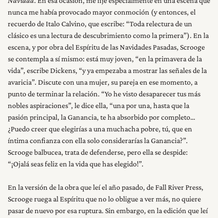
Navidad
. En esa ocasión, me fijé especialmente en una escena que
nunca me había provocado mayor conmoción (y entonces, el
RESEÑAS
recuerdo de Italo Calvino, que escribe: “Toda relectura de un
clásico es una lectura de descubrimiento como la primera”). En la
NOSOTROS
escena, y por obra del Espíritu de las Navidades Pasadas, Scrooge
se contempla a sí mismo: está muy joven, “en la primavera de la
vida”, escribe Dickens, “y ya empezaba a mostrar las señales de la
avaricia”. Discute con una mujer, su pareja en ese momento, a
punto de terminar la relación. “Yo he visto desaparecer tus más
nobles aspiraciones”, le dice ella, “una por una, hasta que la
pasión principal, la Ganancia, te ha absorbido por completo…
¿Puedo creer que elegirías a una muchacha pobre, tú, que en
íntima confianza con ella solo considerarías la Ganancia?”.
Scrooge balbucea, trata de defenderse, pero ella se despide:
“¡Ojalá seas feliz en la vida que has elegido!”.
En la versión de la obra que leí el año pasado, de Fall River Press,
Scrooge ruega al Espíritu que no lo obligue a ver más, no quiere
pasar de nuevo por esa ruptura. Sin embargo, en la edición que leí