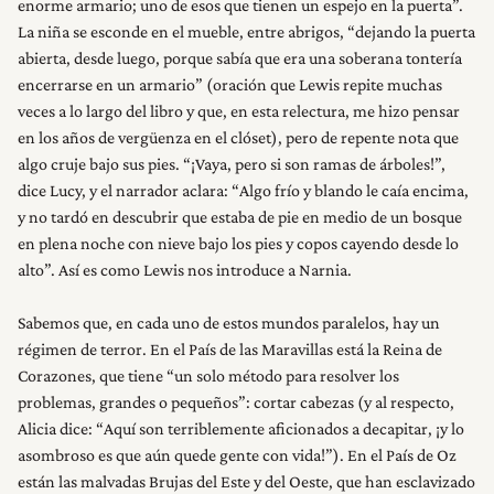
enorme armario; uno de esos que tienen un espejo en la puerta”.
La niña se esconde en el mueble, entre abrigos, “dejando la puerta
abierta, desde luego, porque sabía que era una soberana tontería
encerrarse en un armario” (oración que Lewis repite muchas
veces a lo largo del libro y que, en esta relectura, me hizo pensar
en los años de vergüenza en el clóset), pero de repente nota que
algo cruje bajo sus pies. “¡Vaya, pero si son ramas de árboles!”,
dice Lucy, y el narrador aclara: “Algo frío y blando le caía encima,
y no tardó en descubrir que estaba de pie en medio de un bosque
en plena noche con nieve bajo los pies y copos cayendo desde lo
alto”. Así es como Lewis nos introduce a Narnia.
Sabemos que, en cada uno de estos mundos paralelos, hay un
régimen de terror. En el País de las Maravillas está la Reina de
Corazones, que tiene “un solo método para resolver los
problemas, grandes o pequeños”: cortar cabezas (y al respecto,
Alicia dice: “Aquí son terriblemente aficionados a decapitar, ¡y lo
asombroso es que aún quede gente con vida!”). En el País de Oz
están las malvadas Brujas del Este y del Oeste, que han esclavizado