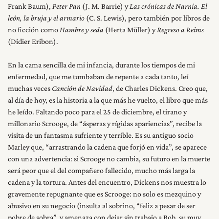
Frank Baum),
Peter Pan
(J. M. Barrie) y
Las crónicas de Narnia. El
león, la bruja y el armario
(C. S. Lewis), pero también por libros de
no ficción como
Hambre y seda
(Herta Müller) y
Regreso a Reims
(Didier Eribon).
En la cama sencilla de mi infancia, durante los tiempos de mi
enfermedad, que me tumbaban de repente a cada tanto, leí
muchas veces
Canción de Navidad
, de Charles Dickens. Creo que,
al día de hoy, es la historia a la que más he vuelto, el libro que más
he leído. Faltando poco para el 25 de diciembre, el tirano y
millonario Scrooge, de “ásperas y rígidas apariencias”, recibe la
visita de un fantasma sufriente y terrible. Es su antiguo socio
Marley que, “arrastrando la cadena que forjó en vida”, se aparece
con una advertencia: si Scrooge no cambia, su futuro en la muerte
será peor que el del compañero fallecido, mucho más larga la
cadena y la tortura. Antes del encuentro, Dickens nos muestra lo
gravemente repugnante que es Scrooge: no solo es mezquino y
abusivo en su negocio (insulta al sobrino, “feliz a pesar de ser
pobre de sobra”, y amenaza con dejar sin trabajo a Bob, su muy