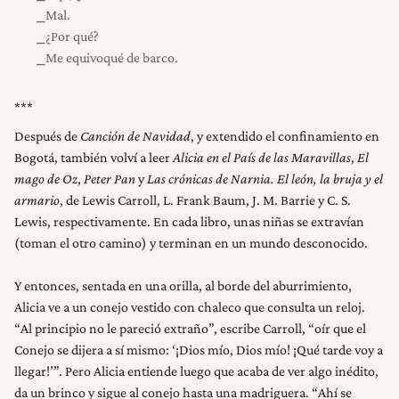
⎯Mal.
⎯¿Por qué?
⎯Me equivoqué de barco.
Después de
Canción de Navidad
, y extendido el confinamiento en
Bogotá, también volví a leer
Alicia en el País de las Maravillas
,
El
mago de Oz
,
Peter Pan
y
Las crónicas de Narnia. El león, la bruja y el
armario
, de Lewis Carroll, L. Frank Baum, J. M. Barrie y C. S.
Lewis, respectivamente. En cada libro, unas niñas se extravían
(toman el otro camino) y terminan en un mundo desconocido.
Y entonces, sentada en una orilla, al borde del aburrimiento,
Alicia ve a un conejo vestido con chaleco que consulta un reloj.
“Al principio no le pareció extraño”, escribe Carroll, “oír que el
Conejo se dijera a sí mismo: ‘¡Dios mío, Dios mío! ¡Qué tarde voy a
llegar!’”. Pero Alicia entiende luego que acaba de ver algo inédito,
da un brinco y sigue al conejo hasta una madriguera. “Ahí se