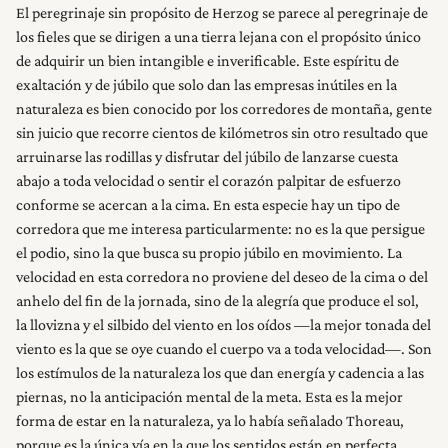
El peregrinaje sin propósito de Herzog se parece al peregrinaje de
los fieles que se dirigen a una tierra lejana con el propósito único
de adquirir un bien intangible e inverificable. Este espíritu de
exaltación y de júbilo que solo dan las empresas inútiles en la
naturaleza es bien conocido por los corredores de montaña, gente
sin juicio que recorre cientos de kilómetros sin otro resultado que
arruinarse las rodillas y disfrutar del júbilo de lanzarse cuesta
abajo a toda velocidad o sentir el corazón palpitar de esfuerzo
conforme se acercan a la cima. En esta especie hay un tipo de
corredora que me interesa particularmente: no es la que persigue
el podio, sino la que busca su propio júbilo en movimiento. La
velocidad en esta corredora no proviene del deseo de la cima o del
anhelo del fin de la jornada, sino de la alegría que produce el sol,
la llovizna y el silbido del viento en los oídos —la mejor tonada del
viento es la que se oye cuando el cuerpo va a toda velocidad—. Son
los estímulos de la naturaleza los que dan energía y cadencia a las
piernas, no la anticipación mental de la meta. Esta es la mejor
forma de estar en la naturaleza, ya lo había señalado Thoreau,
porque es la única vía en la que los sentidos están en perfecta