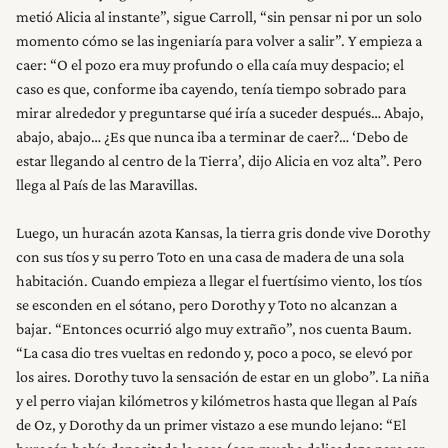
metió Alicia al instante”, sigue Carroll, “sin pensar ni por un solo
momento cómo se las ingeniaría para volver a salir”. Y empieza a
caer: “O el pozo era muy profundo o ella caía muy despacio; el
caso es que, conforme iba cayendo, tenía tiempo sobrado para
mirar alrededor y preguntarse qué iría a suceder después… Abajo,
abajo, abajo… ¿Es que nunca iba a terminar de caer?… ‘Debo de
estar llegando al centro de la Tierra’, dijo Alicia en voz alta”. Pero
llega al País de las Maravillas.
Luego, un huracán azota Kansas, la tierra gris donde vive Dorothy
con sus tíos y su perro Toto en una casa de madera de una sola
habitación. Cuando empieza a llegar el fuertísimo viento, los tíos
se esconden en el sótano, pero Dorothy y Toto no alcanzan a
bajar. “Entonces ocurrió algo muy extraño”, nos cuenta Baum.
“La casa dio tres vueltas en redondo y, poco a poco, se elevó por
los aires. Dorothy tuvo la sensación de estar en un globo”. La niña
y el perro viajan kilómetros y kilómetros hasta que llegan al País
de Oz, y Dorothy da un primer vistazo a ese mundo lejano: “El