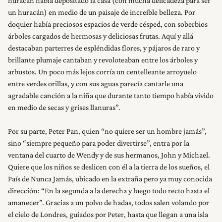
huracán había depositado la casa (con mucha delicadeza para ser
un huracán) en medio de un paisaje de increíble belleza. Por
doquier había preciosos espacios de verde césped, con soberbios
árboles cargados de hermosas y deliciosas frutas. Aquí y allá
destacaban parterres de espléndidas flores, y pájaros de raro y
brillante plumaje cantaban y revoloteaban entre los árboles y
arbustos. Un poco más lejos corría un centelleante arroyuelo
entre verdes orillas, y con sus aguas parecía cantarle una
agradable canción a la niña que durante tanto tiempo había vivido
en medio de secas y grises llanuras”.
Por su parte, Peter Pan, quien “no quiere ser un hombre jamás”,
sino “siempre pequeño para poder divertirse”, entra por la
ventana del cuarto de Wendy y de sus hermanos, John y Michael.
Quiere que los niños se deslicen con él a la tierra de los sueños, el
País de Nunca Jamás, ubicado en la extraña pero ya muy conocida
dirección: “En la segunda a la derecha y luego todo recto hasta el
amanecer”. Gracias a un polvo de hadas, todos salen volando por
el cielo de Londres, guiados por Peter, hasta que llegan a una isla