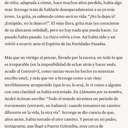
de niño, adaptada a cómic, hace muchos años perdida, había algo
más: Scrooge trata de hablarle desesperadamente a su yo más
joven. Le grita, ya sabiendo cómo será su vida: “¡No la dejes ir!
¡Estúpido, no la dejes ir!”. El viejo llora, grita más (es consciente
de su alienante soledad), pero no hay nada que pueda hacer. Lo
pasado había pasado. La chica volvía a irse. Así había sido y así
volvió a ocurrir ante el Espíritu de las Navidades Pasadas.
Más que un vértigo al pensar, llevado por la escena, en todo lo que
es irreparable (en la imposibilidad de echar atrás y hacer
undo
,
acudir al Control+Z, como tantas veces he hecho ya mientras
escribo esto), y más que ver a Scrooge como a un viejo
terriblemente arrepentido (que lo es, lo era), lo vi como a alguien
con esta claridad: se había extraviado. En
Llámame por tu nombre
,
André Aciman escribe: “Todo el mundo atraviesa un periodo de
traviamento
(extravío, en italiano): cuando tomamos un camino
diferente en la vida, la otra vía”. Scrooge se dio cuenta de que,
años antes, había tomado el otro camino. Y pensé en mi padre,
inmigrante, que llegó a Puerto Colombia, muy cerca de