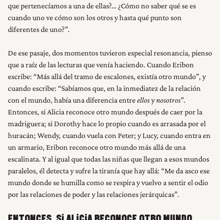
que pertenecíamos a una de ellas?… ¿Cómo no saber qué se es
cuando uno ve cómo son los otros y hasta qué punto son
diferentes de uno?”.
De ese pasaje, dos momentos tuvieron especial resonancia, pienso
que a raíz de las lecturas que venía haciendo. Cuando Eribon
escribe: “Más allá del tramo de escalones, existía otro mundo”, y
cuando escribe: “Sabíamos que, en la inmediatez de la relación
con el mundo, había una diferencia entre
ellos
y
nosotros
”.
Entonces, si Alicia reconoce otro mundo después de caer por la
madriguera; si Dorothy hace lo propio cuando es arrasada por el
huracán; Wendy, cuando vuela con Peter; y Lucy, cuando entra en
un armario, Eribon reconoce otro mundo más allá de una
escalinata. Y al igual que todas las niñas que llegan a esos mundos
paralelos, él detecta y sufre la tiranía que hay allá: “Me da asco ese
mundo donde se humilla como se respira y vuelvo a sentir el odio
por las relaciones de poder y las relaciones jerárquicas”.
ENTONCES, SI ALICIA RECONOCE OTRO MUNDO