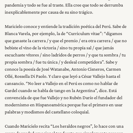
pandemia y todo se fue al traste. Ella cree que todo se derrumba
inexplicablemente por causa de su sino trágico.
Maricielo conoce y entiende la tradición poética del Perú. Sabe de
Blanca Varela, por ejemplo, la de “Curriculum vitae”: “digamos
que ganaste la carrera / y que el premio / era otra carrera / que no
bebiste el vino de la victoria / sino tu propia sal / que jamás
escuchaste vítores / sino ladridos de perros / y que tu sombra / tu
propia sombra / fue tu única / y desleal competidora”. Sabe y
conoce la poesía de José Watanabe, Antonio Cisneros, Carmen
Ollé, Rossella Di Paolo. Y claro que leyó a César Vallejo hasta el
cansancio. “No leer a Vallejo en el Perú es como no hablar de
Gardel cuando se habla de tango en la Argentina”, dice. Está
convencida de que fue Vallejo y no Rubén Darío el fundador del
modernismo en Hispanoamérica porque fue el primero en usar
palabras y modismos del castellano coloquial.
Cuando Maricielo recita “Los heraldos negros”, lo hace con una