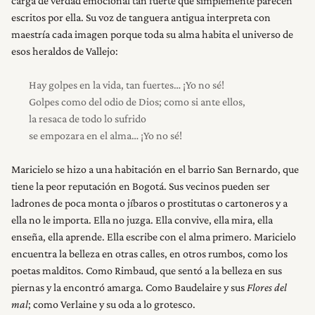
carga de verdad emocional tan fuerte que simplemente parecen
escritos por ella. Su voz de tanguera antigua interpreta con
maestría cada imagen porque toda su alma habita el universo de
esos heraldos de Vallejo:
Hay golpes en la vida, tan fuertes… ¡Yo no sé!
Golpes como del odio de Dios; como si ante ellos,
la resaca de todo lo sufrido
se empozara en el alma… ¡Yo no sé!
Maricielo se hizo a una habitación en el barrio San Bernardo, que
tiene la peor reputación en Bogotá. Sus vecinos pueden ser
ladrones de poca monta o jíbaros o prostitutas o cartoneros y a
ella no le importa. Ella no juzga. Ella convive, ella mira, ella
enseña, ella aprende. Ella escribe con el alma primero. Maricielo
encuentra la belleza en otras calles, en otros rumbos, como los
poetas malditos. Como Rimbaud, que sentó a la belleza en sus
piernas y la encontró amarga. Como Baudelaire y sus
Flores del
mal
; como Verlaine y su oda a lo grotesco.