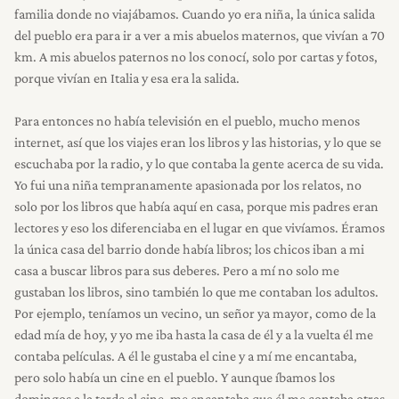
familia donde no viajábamos. Cuando yo era niña, la única salida
del pueblo era para ir a ver a mis abuelos maternos, que vivían a 70
km. A mis abuelos paternos no los conocí, solo por cartas y fotos,
porque vivían en Italia y esa era la salida.
Para entonces no había televisión en el pueblo, mucho menos
internet, así que los viajes eran los libros y las historias, y lo que se
escuchaba por la radio, y lo que contaba la gente acerca de su vida.
INICIO
Yo fui una niña tempranamente apasionada por los relatos, no
solo por los libros que había aquí en casa, porque mis padres eran
lectores y eso los diferenciaba en el lugar en que vivíamos. Éramos
RESEÑAS
la única casa del barrio donde había libros; los chicos iban a mi
casa a buscar libros para sus deberes. Pero a mí no solo me
gustaban los libros, sino también lo que me contaban los adultos.
NOSOTROS
Por ejemplo, teníamos un vecino, un señor ya mayor, como de la
edad mía de hoy, y yo me iba hasta la casa de él y a la vuelta él me
contaba películas. A él le gustaba el cine y a mí me encantaba,
pero solo había un cine en el pueblo. Y aunque íbamos los
domingos a la tarde al cine, me encantaba que él me contaba otras