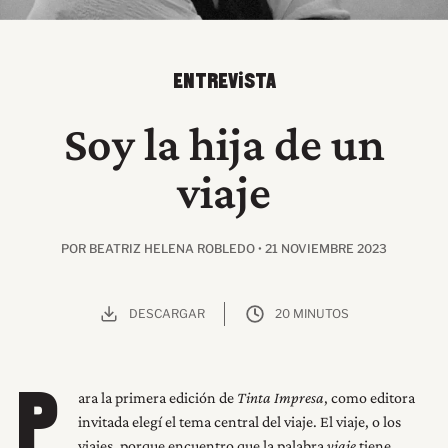
ENTREVISTA
Soy la hija de un
viaje
POR BEATRIZ HELENA ROBLEDO • 21 NOVIEMBRE 2023
DESCARGAR
20 MINUTOS
ara la primera edición de
Tinta Impresa
, como editora
P
invitada elegí el tema central del viaje. El viaje, o los
viajes, porque encuentro que la palabra
viaje
tiene