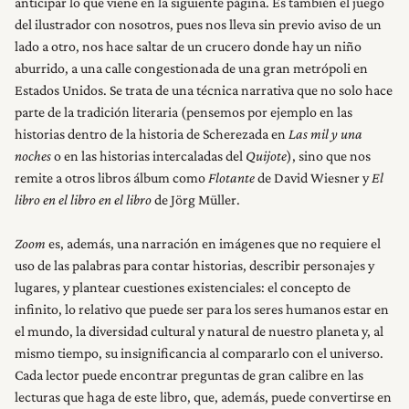
anticipar lo que viene en la siguiente página. Es también el juego
del ilustrador con nosotros, pues nos lleva sin previo aviso de un
lado a otro, nos hace saltar de un crucero donde hay un niño
aburrido, a una calle congestionada de una gran metrópoli en
Estados Unidos. Se trata de una técnica narrativa que no solo hace
parte de la tradición literaria (pensemos por ejemplo en las
historias dentro de la historia de Scherezada en
Las mil y una
noches
o en las historias intercaladas del
Quijote
), sino que nos
remite a otros libros álbum como
Flotante
de David Wiesner y
El
libro en el libro en el libro
de Jörg Müller.
Zoom
es, además, una narración en imágenes que no requiere el
uso de las palabras para contar historias, describir personajes y
lugares, y plantear cuestiones existenciales: el concepto de
infinito, lo relativo que puede ser para los seres humanos estar en
el mundo, la diversidad cultural y natural de nuestro planeta y, al
mismo tiempo, su insignificancia al compararlo con el universo.
Cada lector puede encontrar preguntas de gran calibre en las
lecturas que haga de este libro, que, además, puede convertirse en