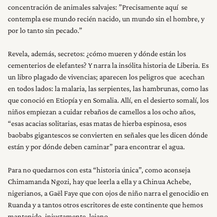
concentración de animales salvajes: ”Precisamente aquí se
contempla ese mundo recién nacido, un mundo sin el hombre, y
por lo tanto sin pecado.”
Revela, además, secretos: ¿cómo mueren y dónde están los
cementerios de elefantes? Y narra la insólita historia de Liberia. Es
un libro plagado de vivencias; aparecen los peligros que acechan
en todos lados: la malaria, las serpientes, las hambrunas, como las
que conoció en Etiopía y en Somalia. Allí, en el desierto somalí, los
niños empiezan a cuidar rebaños de camellos a los ocho años,
“esas acacias solitarias, esas matas de hierba espinosa, esos
baobabs gigantescos se convierten en señales que les dicen dónde
están y por dónde deben caminar” para encontrar el agua.
Para no quedarnos con esta “historia única”, como aconseja
Chimamanda Ngozi, hay que leerla a ella y a Chinua Achebe,
nigerianos, a Gaël Faye que con ojos de niño narra el genocidio en
Ruanda y a tantos otros escritores de este continente que hemos
mantenido, injustamente, lejano.