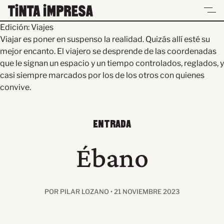
Skip
to
Edición:
Viajes
content
UN ESPACIO PARA LECTORES Y LECTURAS
Viajar es poner en suspenso la realidad. Quizás allí esté su
mejor encanto. El viajero se desprende de las coordenadas
que le signan un espacio y un tiempo controlados, reglados, y
casi siempre marcados por los de los otros con quienes
convive.
ENTRADA
Ébano
POR PILAR LOZANO • 21 NOVIEMBRE 2023