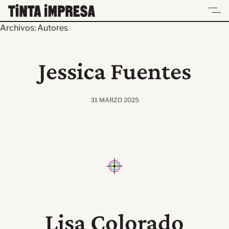
Skip
to
Archivos:
Autores
content
UN ESPACIO PARA LECTORES Y LECTURAS
Jessica Fuentes
31 MARZO 2025
Lisa Colorado