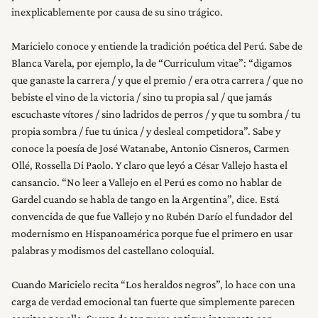
INICIO
inexplicablemente por causa de su sino trágico.
Maricielo conoce y entiende la tradición poética del Perú. Sabe de
RESEÑAS
Blanca Varela, por ejemplo, la de “Curriculum vitae”: “digamos
que ganaste la carrera / y que el premio / era otra carrera / que no
bebiste el vino de la victoria / sino tu propia sal / que jamás
NOSOTROS
escuchaste vítores / sino ladridos de perros / y que tu sombra / tu
propia sombra / fue tu única / y desleal competidora”. Sabe y
conoce la poesía de José Watanabe, Antonio Cisneros, Carmen
Ollé, Rossella Di Paolo. Y claro que leyó a César Vallejo hasta el
cansancio. “No leer a Vallejo en el Perú es como no hablar de
Gardel cuando se habla de tango en la Argentina”, dice. Está
convencida de que fue Vallejo y no Rubén Darío el fundador del
modernismo en Hispanoamérica porque fue el primero en usar
palabras y modismos del castellano coloquial.
Cuando Maricielo recita “Los heraldos negros”, lo hace con una
carga de verdad emocional tan fuerte que simplemente parecen