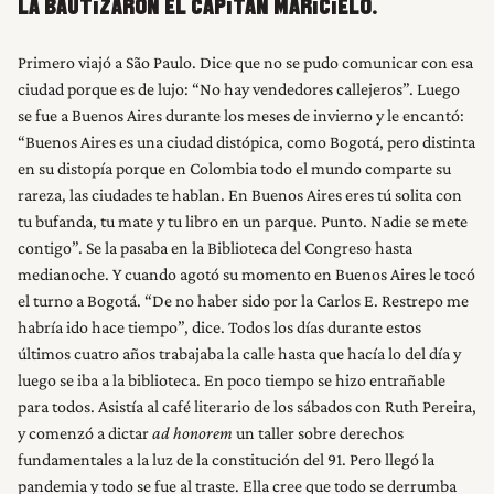
LA BAUTIZARON EL CAPITÁN MARICIELO.
Primero viajó a São Paulo. Dice que no se pudo comunicar con esa
ciudad porque es de lujo: “No hay vendedores callejeros”. Luego
se fue a Buenos Aires durante los meses de invierno y le encantó:
“Buenos Aires es una ciudad distópica, como Bogotá, pero distinta
en su distopía porque en Colombia todo el mundo comparte su
rareza, las ciudades te hablan. En Buenos Aires eres tú solita con
tu bufanda, tu mate y tu libro en un parque. Punto. Nadie se mete
contigo”. Se la pasaba en la Biblioteca del Congreso hasta
medianoche. Y cuando agotó su momento en Buenos Aires le tocó
el turno a Bogotá. “De no haber sido por la Carlos E. Restrepo me
habría ido hace tiempo”, dice. Todos los días durante estos
últimos cuatro años trabajaba la calle hasta que hacía lo del día y
luego se iba a la biblioteca. En poco tiempo se hizo entrañable
para todos. Asistía al café literario de los sábados con Ruth Pereira,
y comenzó a dictar
ad honorem
un taller sobre derechos
fundamentales a la luz de la constitución del 91. Pero llegó la
pandemia y todo se fue al traste. Ella cree que todo se derrumba