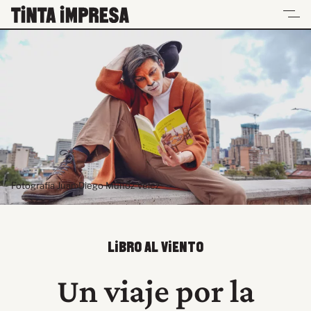
Skip
to
content
UN ESPACIO PARA LECTORES Y LECTURAS
Fotografía Juan Diego Muñoz Vélez
LIBRO AL VIENTO
Un viaje por la