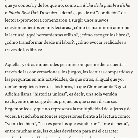
que ya conocía y de los que no, como
La dicha de la palabra dicha
o
Pütchi Biyá Ûai
. Descubrí, además, que de mi “condición” de
lectora-promotora comenzaron a surgir unos nuevos
cuestionamientos en mis lecturas: ¿cómo transmitir mi amor por
la lectura?, ¿qué herramientas utilizo?, ¿cómo escoger los libros?,
¿cómo transformar desde mi labor?, ¿cómo evocar realidades a
través de los libros?
Aquellas y otras inquietudes permitieron que me diera cuenta a
través de las conversaciones, los juegos, las lecturas compartidas y
las preguntas en mis actividades, de que otros, al igual que yo,
tenían prejuicios frente a los libros, lo que Chimamanda Ngozi
INICIO
Adichie llama “historias únicas”, es decir, una sola versión
excluyente que surge de los prejuicios que crean discursos
RESEÑAS
hegemónicos, y que no representa la multiplicidad de sujetos y de
voces. Escuchaba entonces expresiones frente a la lectura como:
“yo no leo bien”, “eso es para los que estudiaron”, “me da pena”,
NOSOTROS
entre muchas más, las cuales develaron para mí el carácter