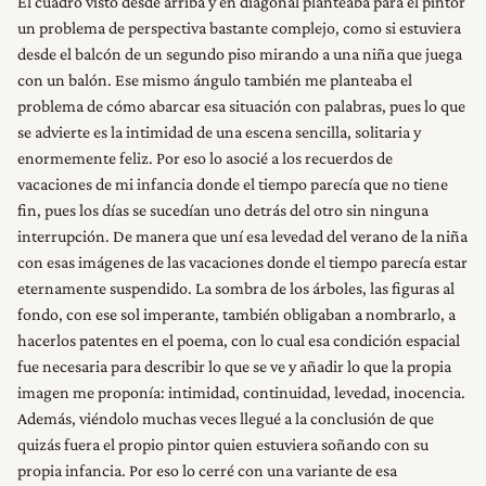
El cuadro visto desde arriba y en diagonal planteaba para el pintor
un problema de perspectiva bastante complejo, como si estuviera
desde el balcón de un segundo piso mirando a una niña que juega
con un balón. Ese mismo ángulo también me planteaba el
problema de cómo abarcar esa situación con palabras, pues lo que
se advierte es la intimidad de una escena sencilla, solitaria y
enormemente feliz. Por eso lo asocié a los recuerdos de
vacaciones de mi infancia donde el tiempo parecía que no tiene
fin, pues los días se sucedían uno detrás del otro sin ninguna
interrupción. De manera que uní esa levedad del verano de la niña
con esas imágenes de las vacaciones donde el tiempo parecía estar
eternamente suspendido. La sombra de los árboles, las figuras al
fondo, con ese sol imperante, también obligaban a nombrarlo, a
hacerlos patentes en el poema, con lo cual esa condición espacial
INICIO
fue necesaria para describir lo que se ve y añadir lo que la propia
imagen me proponía: intimidad, continuidad, levedad, inocencia.
RESEÑAS
Además, viéndolo muchas veces llegué a la conclusión de que
quizás fuera el propio pintor quien estuviera soñando con su
propia infancia. Por eso lo cerré con una variante de esa