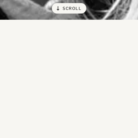
SCROLL
María Alejandr
Tamayo Arang
11 ENERO 2023