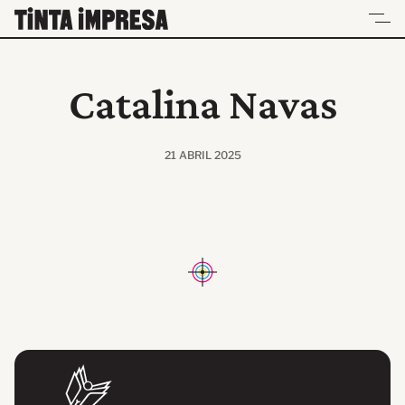
Skip
to
content
UN ESPACIO PARA LECTORES Y LECTURAS
Catalina Navas
21 ABRIL 2025