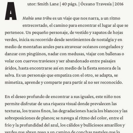
utor: Smith Lane | 40 págs. | Óceano Travesía | 2016
A
Había una tribu
es un viaje que nos narra, a un ritmo
entrecortado, el camino para encontrar el lugar al que se
pertenece. Un pequeño personaje, de vestido y zapatos de hojas
verdes, inicia su recorrido desde sentimientos de nostalgia y en
medio de montañas azules para atravesar océanos congelados y
danzar con pingüinos, nadar con medusas, viajar con ballenas o
volar con cuervos traviesos y ser abandonado entre paisajes
áridos, hasta encontrarse así en medio de la fiesta sonora de la
selva. Es un personaje que empatiza con el otro, se adapta, se
mimetiza, aprende y comparte para partir al no ser reconocido.
En el deseo profundo de encontrar a sus iguales, este niño nos
permite disfrutar de una riqueza visual donde prevalecen las
texturas, los trazos finos, las degradaciones hacia los blancos y las
sobreposiciones de planos; se navega al ritmo del color, entre el
frio y la profundidad del azul, los cálidos y bulliciosos amarillos y
verdes que abren paso a un camino de conchas pasteles que lo