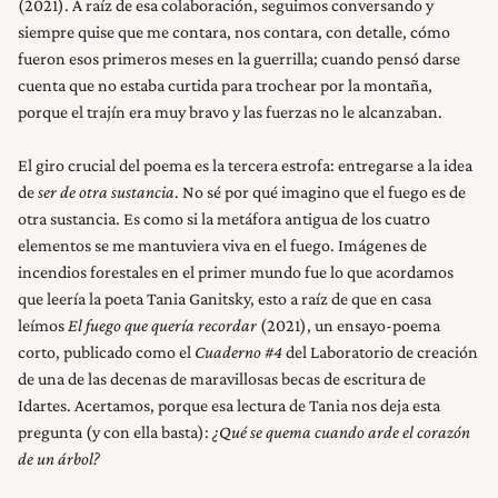
(2021). A raíz de esa colaboración, seguimos conversando y
RESEÑAS
siempre quise que me contara, nos contara, con detalle, cómo
fueron esos primeros meses en la guerrilla; cuando pensó darse
NOSOTROS
cuenta que no estaba curtida para trochear por la montaña,
porque el trajín era muy bravo y las fuerzas no le alcanzaban.
El giro crucial del poema es la tercera estrofa: entregarse a la idea
de
ser de otra sustancia
. No sé por qué imagino que el fuego es de
otra sustancia. Es como si la metáfora antigua de los cuatro
elementos se me mantuviera viva en el fuego. Imágenes de
incendios forestales en el primer mundo fue lo que acordamos
que leería la poeta Tania Ganitsky, esto a raíz de que en casa
leímos
El fuego que quería recordar
(2021), un ensayo-poema
corto, publicado como el
Cuaderno #4
del Laboratorio de creación
de una de las decenas de maravillosas becas de escritura de
Idartes. Acertamos, porque esa lectura de Tania nos deja esta
pregunta (y con ella basta):
¿Qué se quema cuando arde el corazón
de un árbol?